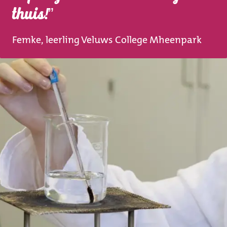
thuis!
Femke, leerling Veluws College Mheenpark