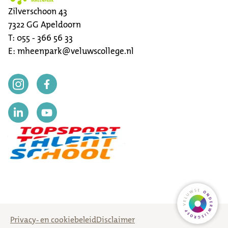
Zilverschoon 43
7322 GG
Apeldoorn
T:
055 - 366 56 33
E:
mheenpark@veluwscollege.nl
Ga naar
Privacy- en cookiebeleid
Disclaimer