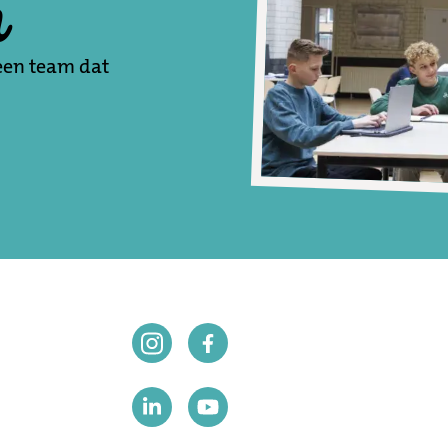
n
een team dat