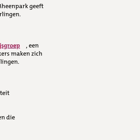
 Mheenpark geeft
rlingen.
jsgroep
, een
kers maken zich
lingen.
teit
en die