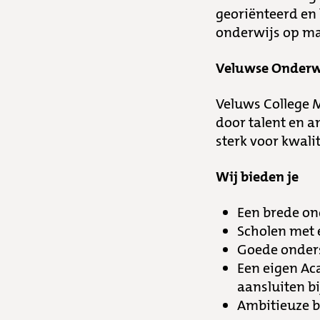
georiënteerd en
onderwijs op maa
Veluwse Onderw
Veluws College 
door talent en 
sterk voor kwali
Wij bieden je
Een brede on
Scholen met e
Goede onders
Een eigen Ac
aansluiten b
Ambitieuze b