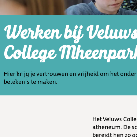
Werken bij Veluw
College Mheenpar
Hier krijg je vertrouwen en vrijheid om het onder
betekenis te maken.
Het Veluws Coll
atheneum. De sch
bereidt hen zo g