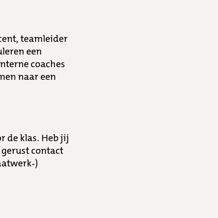
ent, teamleider
uleren een
 interne coaches
omen naar een
de klas. Heb jij
 gerust contact
aatwerk-)