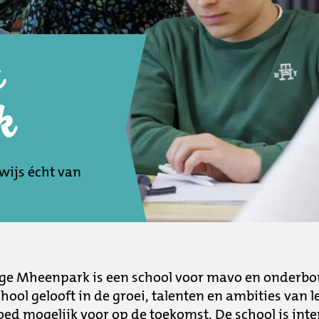
s
k
wijs écht van
ege Mheenpark is een school voor mavo en onderb
ool gelooft in de groei, talenten en ambities van l
oed mogelijk voor op de toekomst. De school is int