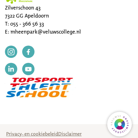
Zilverschoon 43
7322 GG
Apeldoorn
T:
055 - 366 56 33
E:
mheenpark@veluwscollege.nl
Ga naar
Privacy- en cookiebeleid
Disclaimer