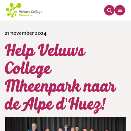
21 november 2024
Help Veluws
College
Mheenpark naar
de Alpe d’Huez!