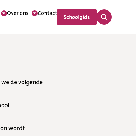
Over ons
Contact
Schoolgids
 we de volgende
hool.
foon wordt