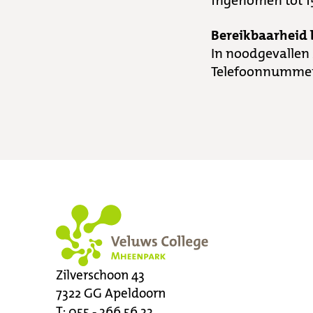
ingenomen tot 1
Bereikbaarheid 
In noodgevallen 
Telefoonnummer
Zilverschoon 43
7322 GG
Apeldoorn
T:
055 - 366 56 33