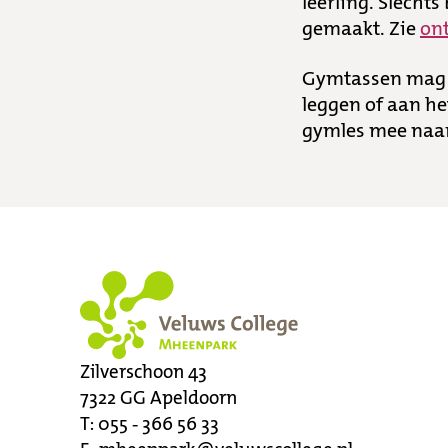
leerling. Slecht
gemaakt. Zie
ont
Gymtassen mag je
leggen of aan h
gymles mee naar
Zilverschoon 43
7322 GG
Apeldoorn
T:
055 - 366 56 33