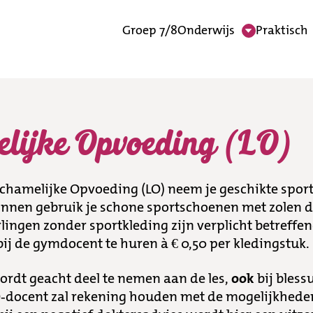
Groep 7/8
Onderwijs
Praktisch
oeding (LO)
elijke Opvoeding (LO)
ichamelijke Opvoeding (LO) neem je geschikte spor
binnen gebruik je schone sportschoenen met zolen 
rlingen zonder sportkleding zijn verplicht betreffe
ij de gymdocent te huren à € 0,50 per kledingstuk.
wordt geacht deel te nemen aan de les,
ook
bij bless
LO-docent zal rekening houden met de mogelijkhede