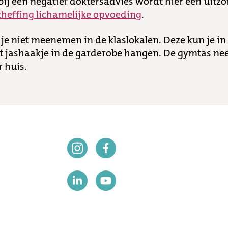
s bij een negatief doktersadvies wordt hier een uitz
heffing lichamelijke opvoeding
.
 niet meenemen in de klaslokalen. Deze kun je in 
et jashaakje in de garderobe hangen. De gymtas ne
 huis.