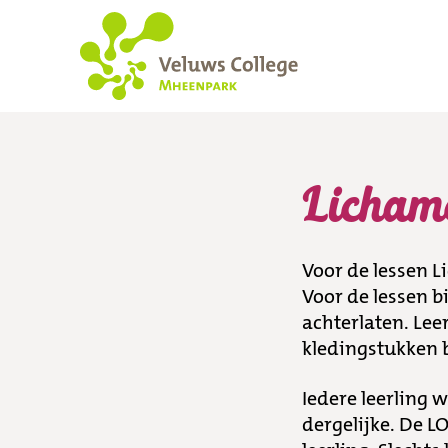
Lichamelijke Opv
Licham
Voor de lessen L
Voor de lessen 
achterlaten. Lee
kledingstukken b
Iedere leerling 
dergelijke. De 