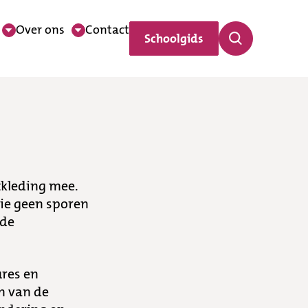
Over ons
Contact
Schoolgids
tkleding mee.
die geen sporen
nde
ures en
n van de