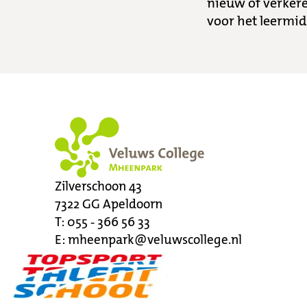
nieuw of verker
voor het leermi
Zilverschoon 43
7322 GG
Apeldoorn
T:
055 - 366 56 33
E:
mheenpark@veluwscollege.nl