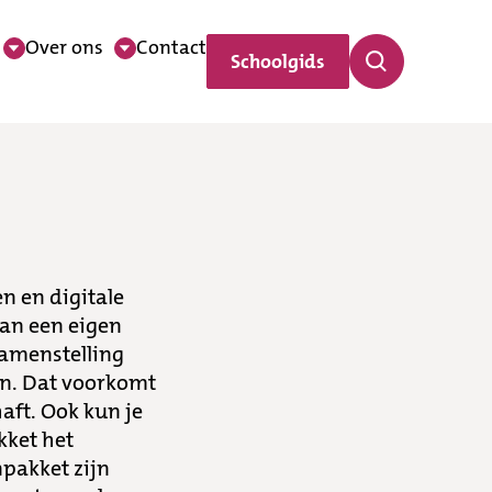
Over ons
Contact
Schoolgids
n en digitale
van een eigen
samenstelling
en. Dat voorkomt
aft. Ook kun je
kket het
pakket zijn