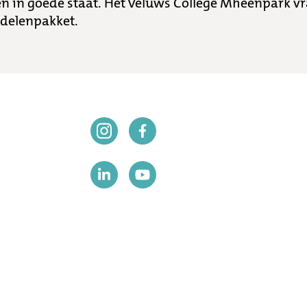
en in goede staat. Het Veluws College Mheenpark v
ddelenpakket.