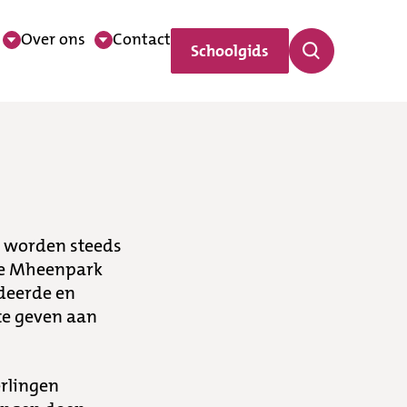
Over ons
Contact
Schoolgids
n worden steeds
ege Mheenpark
deerde en
te geven aan
erlingen