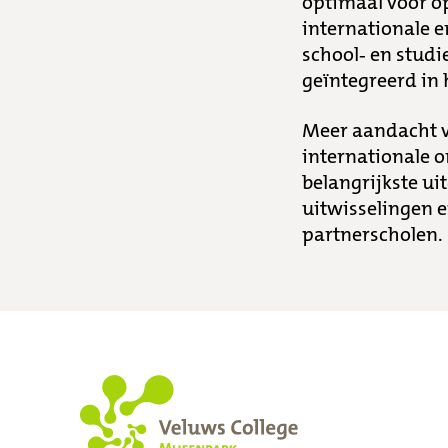
optimaal voor o
internationale e
school- en studi
geïntegreerd in 
Meer aandacht vo
internationale o
belangrijkste u
uitwisselingen 
partnerscholen.