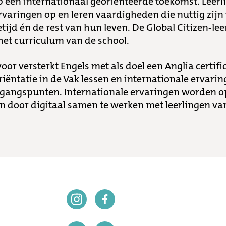
p een internationaal georiënteerde toekomst. Leer
rvaringen op en leren vaardigheden die nuttig zijn
etijd én de rest van hun leven. De Global Citizen-lee
het curriculum van de school.
or versterkt Engels met als doel een Anglia certifi
riëntatie in de Vak lessen en internationale ervarin
itgangspunten. Internationale ervaringen worden 
en door digitaal samen te werken met leerlingen va