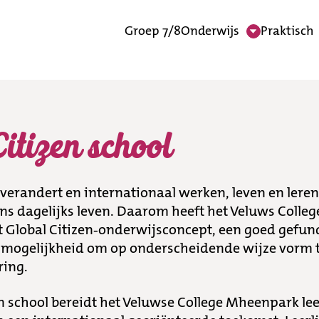
Groep 7/8
Onderwijs
Praktisch
ol
Citizen school
verandert en internationaal werken, leven en lere
ons dagelijks leven. Daarom heeft het Veluws Coll
t Global Citizen-onderwijsconcept, een goed gefun
 mogelijkheid om op onderscheidende wijze vorm 
ring.
en school bereidt het Veluwse College Mheenpark le