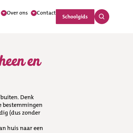
Over ons
Contact
Schoolgids
 terug
 heen en
rbuiten. Denk
ste bestemmingen
ndig (dus zonder
van huis naar een