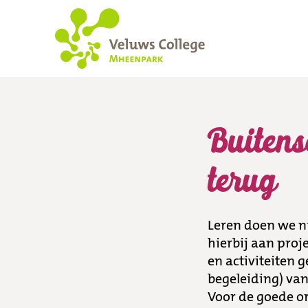
Buitenschoolse acti
Buitensc
terug
Leren doen we n
hierbij aan proj
en activiteiten 
begeleiding) van
Voor de goede or